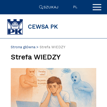
Przejdź
SZUKAJ
do
PL
zawartości
strony
CEWSA PK
Strona główna
Strefa WIEDZY
Strefa WIEDZY