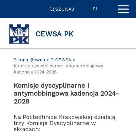
Przejdź
SZUKAJ
do
PL
zawartości
strony
CEWSA PK
Strona główna
O CEWSA
Komisje dyscyplinarne i antymobbingowa
kadencja 2024-2028
Komisje dyscyplinarne i
antymobbingowa kadencja 2024-
2028
Na Politechnice Krakowskiej działają
trzy Komisje Dyscyplinarne w
składach: