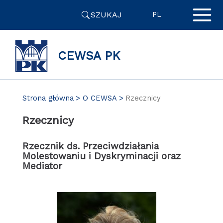
Przejdź
SZUKAJ
do
PL
zawartości
strony
CEWSA PK
Strona główna
O CEWSA
Rzecznicy
Rzecznicy
Rzecznik ds. Przeciwdziałania
Molestowaniu i Dyskryminacji oraz
Mediator