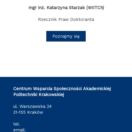
mgr inż. Katarzyna Starzak (WIiTCh)
Rzecznik Praw Doktoranta
Poznajmy się
Centrum Wsparcia Społeczności Akademickiej
Politechniki Krakowskiej
ul. Warszawska 24
31-155 Kraków
tel.
512 652 855
email:
cewsa@pk.edu.pl