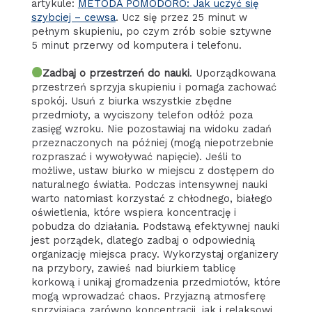
artykule:
METODA POMODORO: Jak uczyć się
szybciej – cewsa
. Ucz się przez 25 minut w
pełnym skupieniu, po czym zrób sobie sztywne
5 minut przerwy od komputera i telefonu.
Zadbaj o przestrzeń do nauki
. Uporządkowana
przestrzeń sprzyja skupieniu i pomaga zachować
spokój. Usuń z biurka wszystkie zbędne
przedmioty, a wyciszony telefon odłóż poza
zasięg wzroku. Nie pozostawiaj na widoku zadań
przeznaczonych na później (mogą niepotrzebnie
rozpraszać i wywoływać napięcie). Jeśli to
możliwe, ustaw biurko w miejscu z dostępem do
naturalnego światła. Podczas intensywnej nauki
warto natomiast korzystać z chłodnego, białego
oświetlenia, które wspiera koncentrację i
pobudza do działania. Podstawą efektywnej nauki
jest porządek, dlatego zadbaj o odpowiednią
organizację miejsca pracy. Wykorzystaj organizery
na przybory, zawieś nad biurkiem tablicę
korkową i unikaj gromadzenia przedmiotów, które
mogą wprowadzać chaos. Przyjazną atmosferę
sprzyjającą zarówno koncentracji, jak i relaksowi