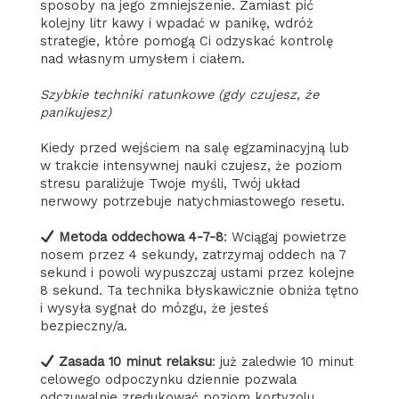
sposoby na jego zmniejszenie. Zamiast pić
kolejny litr kawy i wpadać w panikę, wdróż
strategie, które pomogą Ci odzyskać kontrolę
nad własnym umysłem i ciałem.
Szybkie techniki ratunkowe (gdy czujesz, że
panikujesz)
Kiedy przed wejściem na salę egzaminacyjną lub
w trakcie intensywnej nauki czujesz, że poziom
stresu paraliżuje Twoje myśli, Twój układ
nerwowy potrzebuje natychmiastowego resetu.
Metoda oddechowa 4-7-8
: Wciągaj powietrze
nosem przez 4 sekundy, zatrzymaj oddech na 7
sekund i powoli wypuszczaj ustami przez kolejne
8 sekund. Ta technika błyskawicznie obniża tętno
i wysyła sygnał do mózgu, że jesteś
bezpieczny/a.
Zasada 10 minut relaksu
: już zaledwie 10 minut
celowego odpoczynku dziennie pozwala
odczuwalnie zredukować poziom kortyzolu