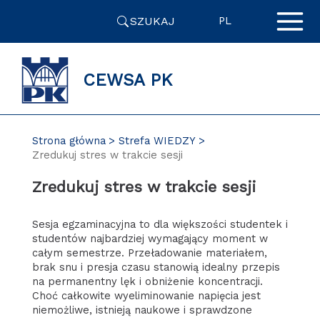
Przejdź
SZUKAJ
do
PL
zawartości
strony
CEWSA PK
Strona główna
Strefa WIEDZY
Zredukuj stres w trakcie sesji
Zredukuj stres w trakcie sesji
Sesja egzaminacyjna to dla większości studentek i
studentów najbardziej wymagający moment w
całym semestrze. Przeładowanie materiałem,
brak snu i presja czasu stanowią idealny przepis
na permanentny lęk i obniżenie koncentracji.
Choć całkowite wyeliminowanie napięcia jest
niemożliwe, istnieją naukowe i sprawdzone