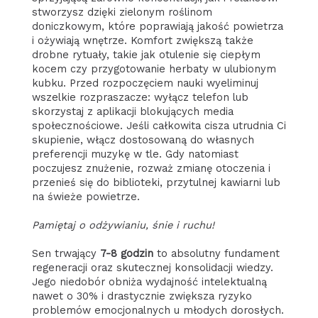
stworzysz dzięki zielonym roślinom
doniczkowym, które poprawiają jakość powietrza
i ożywiają wnętrze. Komfort zwiększą także
drobne rytuały, takie jak otulenie się ciepłym
kocem czy przygotowanie herbaty w ulubionym
kubku. Przed rozpoczęciem nauki wyeliminuj
wszelkie rozpraszacze: wyłącz telefon lub
skorzystaj z aplikacji blokujących media
społecznościowe. Jeśli całkowita cisza utrudnia Ci
skupienie, włącz dostosowaną do własnych
preferencji muzykę w tle. Gdy natomiast
poczujesz znużenie, rozważ zmianę otoczenia i
przenieś się do biblioteki, przytulnej kawiarni lub
na świeże powietrze.
Pamiętaj o odżywianiu, śnie i ruchu!
Sen trwający
7-8 godzin
to absolutny fundament
regeneracji oraz skutecznej konsolidacji wiedzy.
Jego niedobór obniża wydajność intelektualną
nawet o 30% i drastycznie zwiększa ryzyko
problemów emocjonalnych u młodych dorosłych.