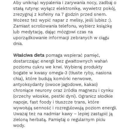
Aby uniknąć wypalenia i zarywania nocy, zadbaj o
stałą rutynę: wyłącz elektronikę, wywietrz pokój,
zrezygnuj z kofeiny na 7 godzin przed snem.
Możesz też wypić napar z melisy, jeśli lubisz :).
Zamiast scrollowania telefonu, wybierz książkę
lub medytację, dając mózgowi czas na
uporządkowanie informacji zebranych w ciągu
dnia.
Właściwa dieta
pomaga wspierać pamięć,
dostarczając energii bez gwałtownych wahań
poziomu cukru we krwi. Wybieraj produkty
bogate w kwasy omega-3 (tłuste ryby, nasiona
chia), które budują komórki nerwowe,
antyoksydanty (owoce jagodowe, kakao)
chroniące neurony oraz źródła magnezu i cynku
(orzechy włoskie, pestki dyni). Ogranicz słodkie
napoje, fast foody i tłuszcze trans, które
wywołują senność i rozregulowują poziom energii.
Uważaj też na nadmiar kawy – lepiej zastąpić ją
zieloną herbatą. Pamiętaj o regularnym piciu
wody.