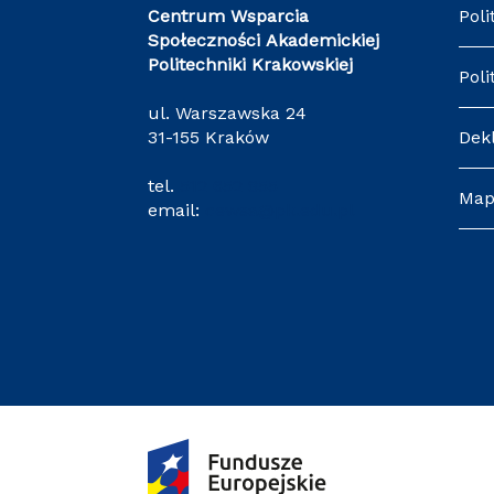
Centrum Wsparcia
Poli
Społeczności Akademickiej
Politechniki Krakowskiej
Poli
ul. Warszawska 24
31-155 Kraków
Dek
tel.
512 652 855
Map
email:
cewsa@pk.edu.pl