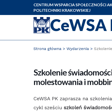
Przejdź
CENTRUM WSPARCIA SPOŁECZNOŚCI AK
do
POLITECHNIKI KRAKOWSKIEJ
zawartości
CeWSA 
strony
Strona główna
Wydarzenia
Szkoleni
Szkolenie świadomości
molestowania i mobbi
CeWSA PK zaprasza na szkolenia
cykl sześciu
szkoleń świadomoś