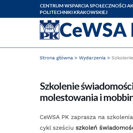
Przejdź
CENTRUM WSPARCIA SPOŁECZNOŚCI AK
do
POLITECHNIKI KRAKOWSKIEJ
zawartości
CeWSA 
strony
Strona główna
Wydarzenia
Szkoleni
Szkolenie świadomości
molestowania i mobbi
CeWSA PK zaprasza na szkolenia
cykl sześciu
szkoleń świadomoś