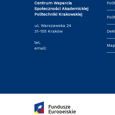
Centrum Wsparcia
Poli
Społeczności Akademickiej
Politechniki Krakowskiej
Poli
ul. Warszawska 24
31-155 Kraków
Dek
tel.
512 652 855
Map
email:
cewsa@pk.edu.pl