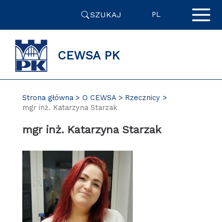
Przejdź
SZUKAJ
do
PL
zawartości
strony
CEWSA PK
Strona główna
O CEWSA
Rzecznicy
mgr inż. Katarzyna Starzak
mgr inż. Katarzyna Starzak