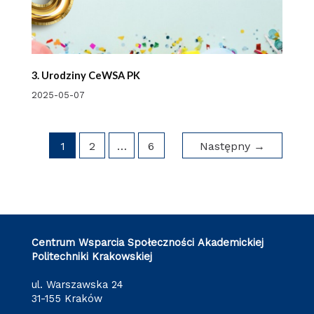
3. Urodziny CeWSA PK
2025-05-07
1
2
…
6
Następny
→
Centrum Wsparcia Społeczności Akademickiej
Politechniki Krakowskiej
ul. Warszawska 24
31-155 Kraków