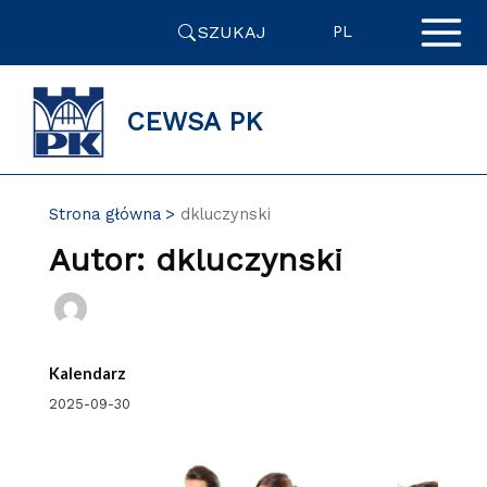
Przejdź
SZUKAJ
do
PL
zawartości
strony
CEWSA PK
Strona główna
dkluczynski
Autor: dkluczynski
Kalendarz
2025-09-30