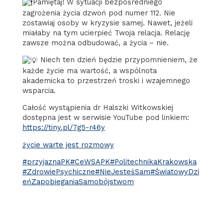
Pamiętaj! W sytuacji bezpośredniego
zagrożenia życia dzwoń pod numer 112. Nie
zostawiaj osoby w kryzysie samej. Nawet, jeżeli
miałaby na tym ucierpieć Twoja relacja. Relację
zawsze można odbudować, a życia – nie.
Niech ten dzień będzie przypomnieniem, że
każde życie ma wartość, a wspólnota
akademicka to przestrzeń troski i wzajemnego
wsparcia.
Całość wystąpienia dr Halszki Witkowskiej
dostępna jest w serwisie YouTube pod linkiem:
https://tiny.pl/7g5-r46y
życie warte jest rozmowy
#przyjaznaPK
#CeWSAPK
#PolitechnikaKrakowska
#ZdrowiePsychiczne
#NieJesteśSam
#ŚwiatowyDzi
eńZapobieganiaSamobójstwom