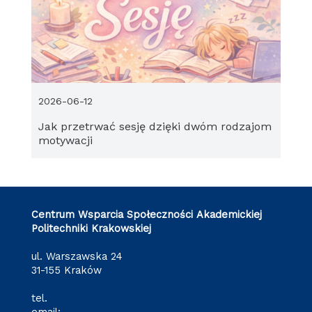
2026-06-12
Jak przetrwać sesję dzięki dwóm rodzajom
motywacji
Centrum Wsparcia Społeczności Akademickiej
Politechniki Krakowskiej
ul. Warszawska 24
31-155 Kraków
tel.
512 652 855
email:
cewsa@pk.edu.pl