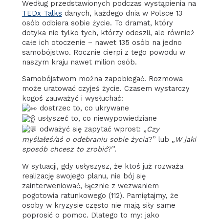
Według przedstawionych podczas wystąpienia na
TEDx Talks
danych, każdego dnia w Polsce 13
osób odbiera sobie życie. To dramat, który
dotyka nie tylko tych, którzy odeszli, ale również
całe ich otoczenie – nawet 135 osób na jedno
samobójstwo. Rocznie cierpi z tego powodu w
naszym kraju nawet milion osób.
Samobójstwom można zapobiegać. Rozmowa
może uratować czyjeś życie. Czasem wystarczy
kogoś zauważyć i wysłuchać:
dostrzec to, co ukrywane
usłyszeć to, co niewypowiedziane
odważyć się zapytać wprost: „
Czy
myślałeś/aś o odebraniu sobie życia
?” lub „
W jaki
sposób chcesz to zrobić
?”.
W sytuacji, gdy usłyszysz, że ktoś już rozważa
realizację swojego planu, nie bój się
zainterweniować, łącznie z wezwaniem
pogotowia ratunkowego (112). Pamiętajmy, że
osoby w kryzysie często nie mają siły same
poprosić o pomoc. Dlatego to my: jako