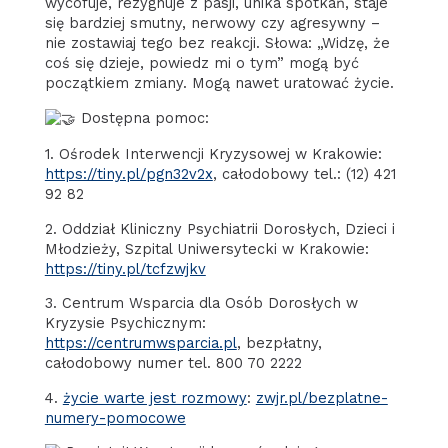
wycofuje, rezygnuje z pasji, unika spotkań, staje
się bardziej smutny, nerwowy czy agresywny –
nie zostawiaj tego bez reakcji. Słowa: „Widzę, że
coś się dzieje, powiedz mi o tym” mogą być
początkiem zmiany. Mogą nawet uratować życie.
Dostępna pomoc:
1. Ośrodek Interwencji Kryzysowej w Krakowie:
https://tiny.pl/pgn32v2x
, całodobowy tel.: (12) 421
92 82
2. Oddział Kliniczny Psychiatrii Dorosłych, Dzieci i
Młodzieży, Szpital Uniwersytecki w Krakowie:
https://tiny.pl/tcfzwjkv
3. Centrum Wsparcia dla Osób Dorosłych w
Kryzysie Psychicznym:
https://centrumwsparcia.pl
, bezpłatny,
całodobowy numer tel. 800 70 2222
4.
życie warte jest rozmowy
:
zwjr.pl/bezplatne-
numery-pomocowe