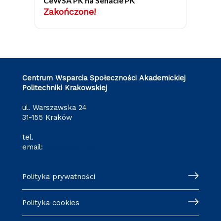
CeWSA PK na Senacie PK
Zakończone!
Centrum Wsparcia Społeczności Akademickiej
Politechniki Krakowskiej
ul. Warszawska 24
31-155 Kraków
tel.
512 652 855
email:
cewsa@pk.edu.pl
Polityka prywatności
Polityka cookies