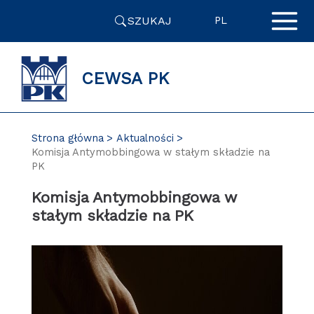
Przejdź
SZUKAJ
do
PL
zawartości
strony
CEWSA PK
Strona główna
Aktualności
Komisja Antymobbingowa w stałym składzie na
PK
Komisja Antymobbingowa w
stałym składzie na PK