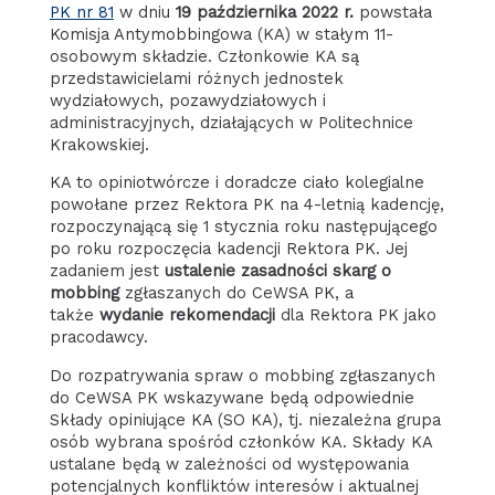
PK nr 81
w dniu
19 października 2022 r.
powstała
Komisja Antymobbingowa (KA) w stałym 11-
osobowym składzie. Członkowie KA są
przedstawicielami różnych jednostek
wydziałowych, pozawydziałowych i
administracyjnych, działających w Politechnice
Krakowskiej.
KA to opiniotwórcze i doradcze ciało kolegialne
powołane przez Rektora PK na 4-letnią kadencję,
rozpoczynającą się 1 stycznia roku następującego
po roku rozpoczęcia kadencji Rektora PK. Jej
zadaniem jest
ustalenie zasadności skarg o
mobbing
zgłaszanych do CeWSA PK, a
także
wydanie rekomendacji
dla Rektora PK jako
pracodawcy.
Do rozpatrywania spraw o mobbing zgłaszanych
do CeWSA PK wskazywane będą odpowiednie
Składy opiniujące KA (SO KA), tj. niezależna grupa
osób wybrana spośród członków KA. Składy KA
ustalane będą w zależności od występowania
potencjalnych konfliktów interesów i aktualnej