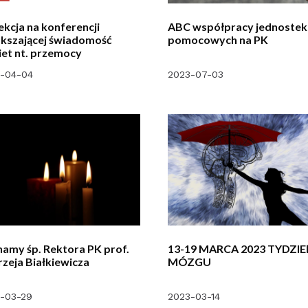
ekcja na konferencji
ABC współpracy jednostek
kszającej świadomość
pomocowych na PK
et nt. przemocy
-04-04
2023-07-03
amy śp. Rektora PK prof.
13-19 MARCA 2023 TYDZI
zeja Białkiewicza
MÓZGU
-03-29
2023-03-14