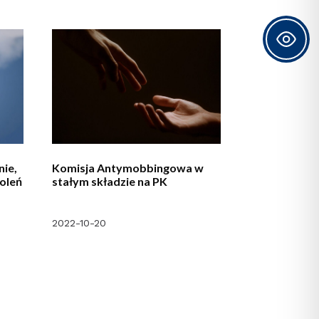
ie,
Komisja Antymobbingowa w
koleń
stałym składzie na PK
2022-10-20