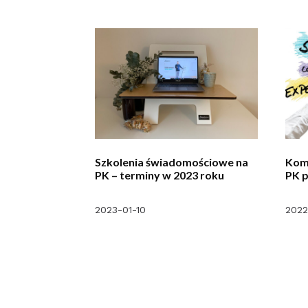
Szkolenia świadomościowe na
Kom
PK – terminy w 2023 roku
PK 
2023-01-10
2022