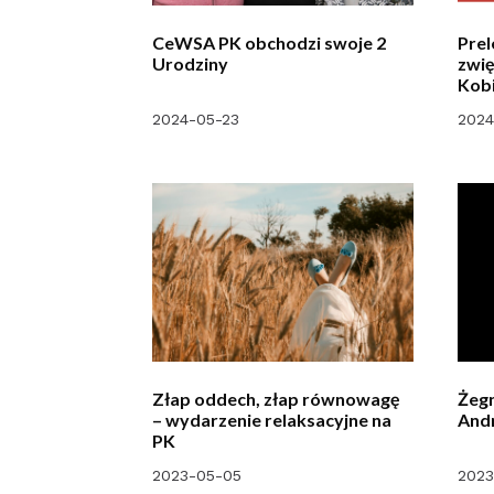
CeWSA PK obchodzi swoje 2
Prel
Urodziny
zwię
Kobi
2024-05-23
2024
Złap oddech, złap równowagę
Żegn
– wydarzenie relaksacyjne na
Andr
PK
2023-05-05
2023