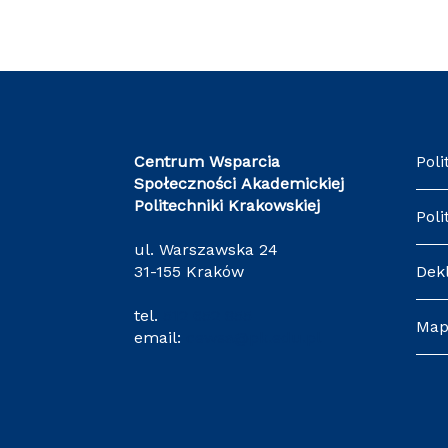
Centrum Wsparcia
Poli
Społeczności Akademickiej
Politechniki Krakowskiej
Poli
ul. Warszawska 24
31-155 Kraków
Dek
tel.
512 652 855
Map
email:
cewsa@pk.edu.pl