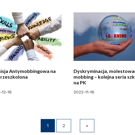
isja Antymobbingowa na
Dyskryminacja, molestowan
przeszkolona
mobbing – kolejna seria sz
na PK
-12-16
2022-11-16
1
2
»