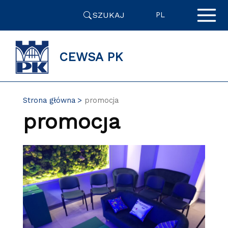
Przejdź
SZUKAJ
do
PL
zawartości
strony
CEWSA PK
Strona główna
promocja
promocja