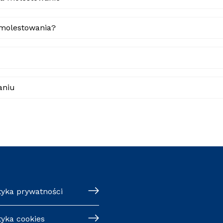
molestowania?
aniu
tyka prywatności
tyka cookies