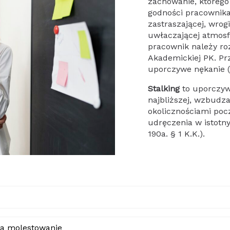
zachowanie, którego
godności pracownika
zastraszającej, wrogi
uwłaczającej atmosfe
pracownik należy r
Akademickiej PK. P
uporczywe nękanie (
Stalking
to uporczywe
najbliższej, wzbudz
okolicznościami poc
udręczenia w istotny
190a. § 1 K.K.).
a molestowanie