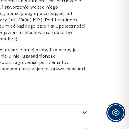
 celem lub skutkiem jest naruszenie
 i stworzenie wobec niego
ej, poniżającej, upokarzającej lub
ry (art. 18(3a) K.P.). Pod terminem
ozumieć każdego członka Społeczności
rzejawem molestowania może być
stalking).
 nękanie innej osoby lub osoby jej
anie u niej uzasadnionego
zucia zagrożenia, poniżenia lub
 sposób naruszając jej prywatność (art.