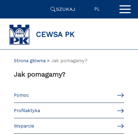
Przejdź
SZUKAJ
do
PL
zawartości
strony
CEWSA PK
Strona główna
Jak pomagamy?
Jak pomagamy?
Pomoc
Profilaktyka
Wsparcie