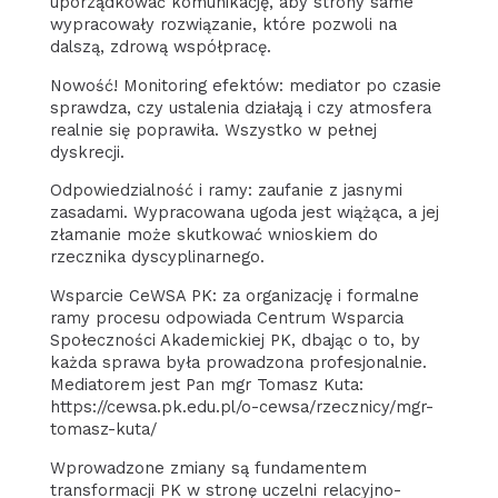
uporządkować komunikację, aby strony same
wypracowały rozwiązanie, które pozwoli na
dalszą, zdrową współpracę.
Nowość! Monitoring efektów: mediator po czasie
sprawdza, czy ustalenia działają i czy atmosfera
realnie się poprawiła. Wszystko w pełnej
dyskrecji.
Odpowiedzialność i ramy: zaufanie z jasnymi
zasadami. Wypracowana ugoda jest wiążąca, a jej
złamanie może skutkować wnioskiem do
rzecznika dyscyplinarnego.
Wsparcie CeWSA PK: za organizację i formalne
ramy procesu odpowiada Centrum Wsparcia
Społeczności Akademickiej PK, dbając o to, by
każda sprawa była prowadzona profesjonalnie.
Mediatorem jest Pan mgr Tomasz Kuta:
https://cewsa.pk.edu.pl/o-cewsa/rzecznicy/mgr-
tomasz-kuta/
Wprowadzone zmiany są fundamentem
transformacji PK w stronę uczelni relacyjno-