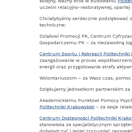
kolejny, ważny krok w budowaniu
Polit
uczelni relacyjno-restoratywnej, opart
Chciałybyśmy serdecznie podziękować z
techniczne:
Działowi Promocji PK, Centrum Cyfryzac
Gospodarczemu PK – za niezawodną logi
Centrum Sportu i Rekreacji Politechniki
zaangażowanie w proces współtworzenia
energii oraz przygotowanie strefy aktywn
Wolontariuszom – za Wasz czas, pomoc 
Dziękujemy jednostkom partnerskim za 
Akademickiemu Punktowi Pomocy Psych
Politechniki Krakowskiej
– za sesje relak
Centrum Dostępności Politechniki Krako
stanowiska ze specjalistycznym sprzęte
doświadczyć i lepiej zrozumieć perspek