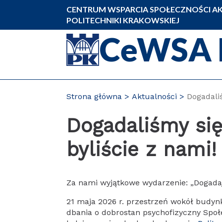
Przejdź
CENTRUM WSPARCIA SPOŁECZNOŚCI AK
do
POLITECHNIKI KRAKOWSKIEJ
zawartości
CeWSA 
strony
Strona główna
Aktualności
Dogadaliś
Dogadaliśmy się
byliście z nami!
Za nami wyjątkowe wydarzenie: „Dogadaj
21 maja 2026 r. przestrzeń wokół budynk
dbania o dobrostan psychofizyczny Spo