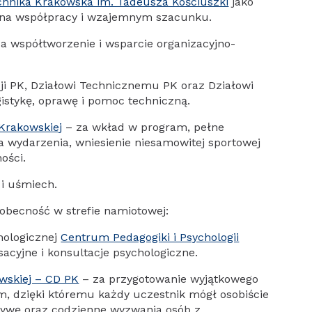
echnika Krakowska im. Tadeusza Kościuszki
jako
ej na współpracy i wzajemnym szacunku.
a współtworzenie i wsparcie organizacyjno-
ji PK, Działowi Technicznemu PK oraz Działowi
stykę, oprawę i pomoc techniczną.
 Krakowskiej
– za wkład w program, pełne
 wydarzenia, wniesienie niesamowitej sportowej
ości.
i uśmiech.
obecność w strefie namiotowej:
ologicznej
Centrum Pedagogiki i Psychologii
sacyjne i konsultacje psychologiczne.
wskiej – CD PK
– za przygotowanie wyjątkowego
m, dzięki któremu każdy uczestnik mógł osobiście
tywę oraz codzienne wyzwania osób z