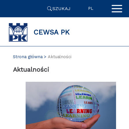
Przejdź
SZUKAJ
do
PL
zawartości
strony
CEWSA PK
Strona główna
Aktualności
Aktualności