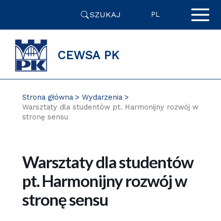
Przejdź
SZUKAJ
do
PL
zawartości
strony
CEWSA PK
Strona główna
Wydarzenia
Warsztaty dla studentów pt. Harmonijny rozwój w
stronę sensu
Warsztaty dla studentów
pt. Harmonijny rozwój w
stronę sensu