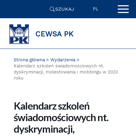
Przejdź
SZUKAJ
do
PL
zawartości
strony
CEWSA PK
Strona główna
Wydarzenia
Kalendarz szkoleń świadomościowych nt.
dyskryminacji, molestowania i mobbingu w 2023
roku
Kalendarz szkoleń
świadomościowych nt.
dyskryminacji,