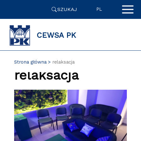
Przejdź
SZUKAJ
do
PL
zawartości
strony
CEWSA PK
Strona główna
relaksacja
relaksacja