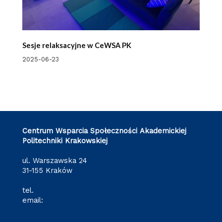
Sesje relaksacyjne w CeWSA PK
2025-06-23
Centrum Wsparcia Społeczności Akademickiej
Politechniki Krakowskiej
ul. Warszawska 24
31-155 Kraków
tel.
512 652 855
email:
cewsa@pk.edu.pl