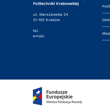
Politechniki Krakowskiej
Poli
ul. Warszawska 24
31-155 Kraków
Dek
tel.
512 652 855
Map
email:
cewsa@pk.edu.pl