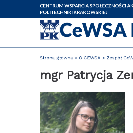
Przejdź
CENTRUM WSPARCIA SPOŁECZNOŚCI AK
do
POLITECHNIKI KRAKOWSKIEJ
zawartości
CeWSA 
strony
Strona główna
O CEWSA
Zespół Ce
mgr Patrycja Z